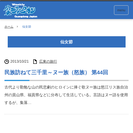
menu
ホーム
仙女節
仙女節
2013/10/21
広東の旅行
民族訪ねて三千里～ヌー族（怒族） 第44回
古代より勤勉な山の民悲劇のヒロインに捧ぐ歌ヌー族は怒江リス族自治
州の貢山県、福貢県などに分布して生活している。言語はヌー語を使用
するが、集落…