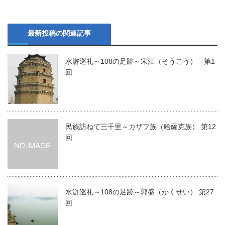
最新投稿の関連記事
水滸巡礼～108の足跡～宋江（そうこう） 第1
回
民族訪ねて三千里～カザフ族（哈薩克族） 第12
回
水滸巡礼～108の足跡～郭盛（かくせい） 第27
回