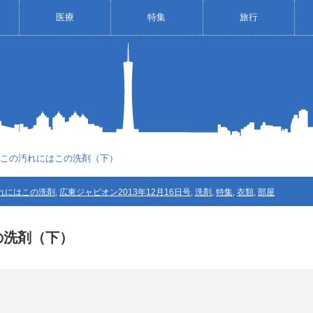
医療
特集
旅行
～この汚れにはこの洗剤（下）
れにはこの洗剤
,
広東ジャピオン2013年12月16日号
,
洗剤
,
特集
,
衣類
,
部屋
の洗剤（下）