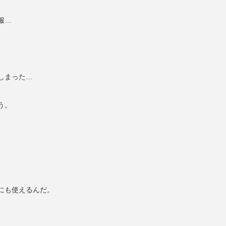
服…
しまった…
う。
にも使えるんだ。