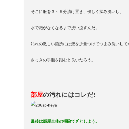
そこに服を３～５分漬け置き、優しく揉み洗いし、
水で泡がなくなるまで洗い流すんだ。
汚れの激しい箇所には液を少量つけてつまみ洗いして
さっきの手順を踏むと良いだろう。
部屋
の汚れにはコレだ!
最後は部屋全体の掃除で〆としよう。