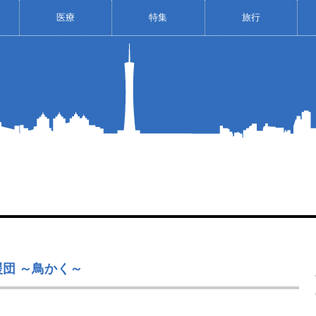
医療
特集
旅行
団 ～鳥かく～