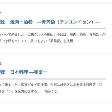
メ
援団 焼肉・酒巷 ―青筠焱（チンユンイェン）―
もやって来ました、広東グルメ応援団。今回は、焼肉・酒巷「青筠焱」が
店では煙も出にくく、香りもよい〝菊花炭〟を使用。…
メ
団 日本料理 ―和楽ー
って来ました、広東グルメ応援団。今回は越秀区にある日本料理店「和
好き〝ｃ〟を全力応援する。 同店には…