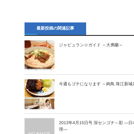
最新投稿の関連記事
ジャピュラン☆ガイド ～大弗蘭～
今週もゴチになります ～絢鳥 珠江新城
2013年4月15日号 深センゴチ～彩 ―
理―