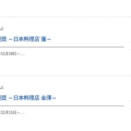
メ
団 ～日本料理店 蓮～
年11月18日～…
メ
団 ～日本料理店 金澤～
年11月11日～…