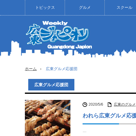
トピックス
グルメ
スクール
ホーム
広東グルメ応援団
広東グルメ応援団
2020/5/6
広東のグルメ
われら広東グルメ応援
…