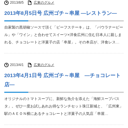
2013/8/5
広東のグルメ
2013年8月5日号 広州ゴチ～串屋 ―レストラン―
自家製の黒胡椒ソースで頂く「ビーフステーキ」は、「パウラナービー
ル」や「ワイン」と合わせてスイーツ×洋食広州に住む日本人に親しま
れる、チョコレートと洋菓子の店「串屋」。その本店が、洋食レス…
2013/4/1
広東のグルメ
2013年4月1日号 広州ゴチ～串屋 ―チョコレート
店―
オリジナルのトマトスープに、新鮮な魚介を添えた「海鮮スープパス
タ」。ぜひ一度お試しあれお得なランチセット珠江新城と、「広州東」
駅のＡＥＯＮ横にあるチョコレートと洋菓子の人気店「串屋…