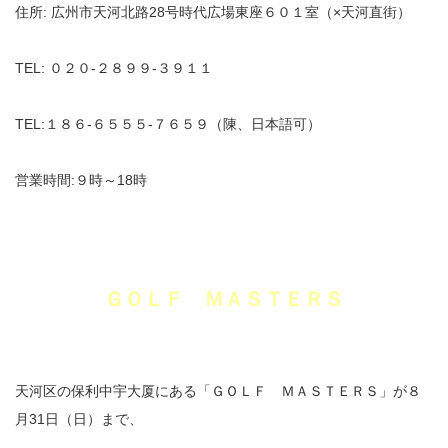
住所: 広州市天河北路28号時代広場東座６０１室（×天河直街）
TEL: ０２０‐２８９９‐３９１１
TEL:１８６‐６５５５‐７６５９（陳、日本語可）
営業時間:９時～18時
ＧＯＬＦ ＭＡＳＴＥＲＳ
天河区の保利中宇大厦にある「ＧＯＬＦ ＭＡＳＴＥＲＳ」が８
月31日（日）まで、