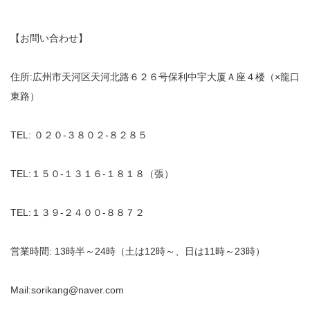
【お問い合わせ】
住所:広州市天河区天河北路６２６号保利中宇大厦Ａ座４楼（×龍口
東路）
TEL: ０２０‐３８０２‐８２８５
TEL:１５０‐１３１６‐１８１８（張）
TEL:１３９‐２４００‐８８７２
営業時間: 13時半～24時（土は12時～、日は11時～23時）
Mail:sorikang@naver.com