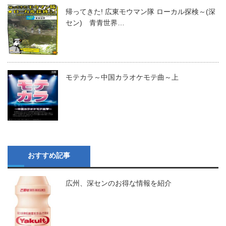
帰ってきた! 広東モウマン隊 ローカル探検～(深
セン) 青青世界…
モテカラ～中国カラオケモテ曲～上
おすすめ記事
広州、深センのお得な情報を紹介