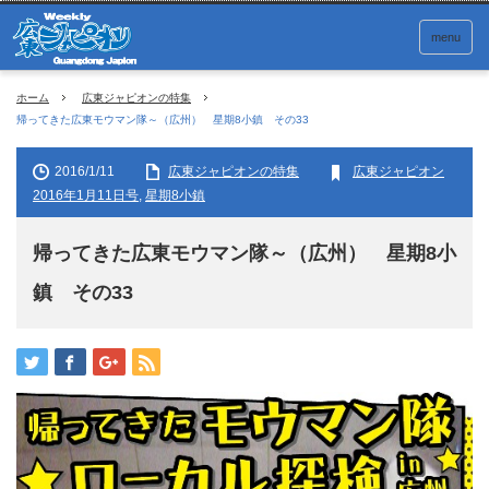
menu
ホーム
広東ジャピオンの特集
帰ってきた広東モウマン隊～（広州） 星期8小鎮 その33
2016/1/11
広東ジャピオンの特集
広東ジャピオン
2016年1月11日号
,
星期8小鎮
帰ってきた広東モウマン隊～（広州） 星期8小
鎮 その33