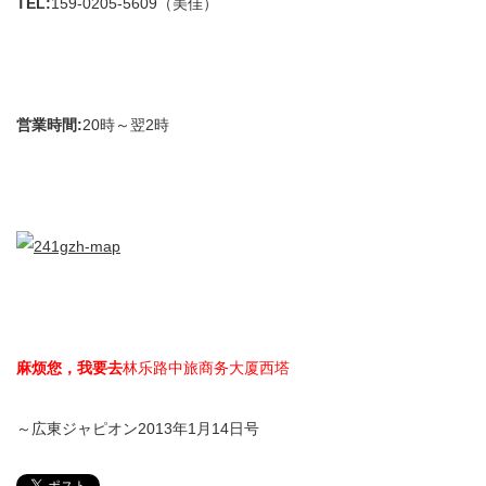
TEL:
159-0205-5609（美佳）
営業時間:
20時～翌2時
麻烦您
，
我要去
林乐路中旅商务大厦西塔
～広東ジャピオン2013年1月14日号