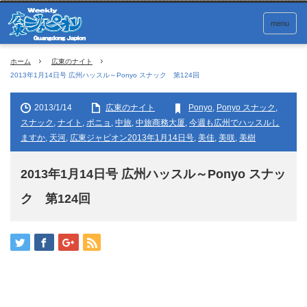
menu
ホーム
広東のナイト
2013年1月14日号 広州ハッスル～Ponyo スナック 第124回
2013/1/14
広東のナイト
Ponyo
,
Ponyo スナック
,
スナック
,
ナイト
,
ポニョ
,
中旅
,
中旅商務大厦
,
今週も広州でハッスルし
ますか
,
天河
,
広東ジャピオン2013年1月14日号
,
美佳
,
美咲
,
美樹
2013年1月14日号 広州ハッスル～Ponyo スナッ
ク 第124回