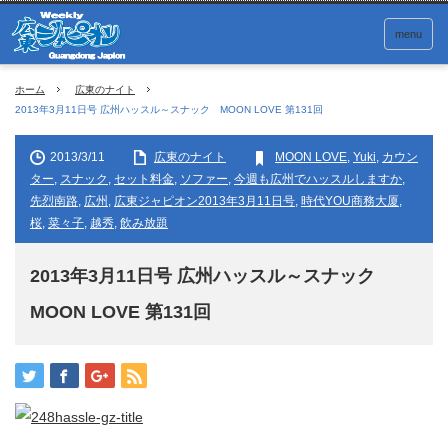
menu
ホーム
広東のナイト
2013年3月11日号 広州ハッスル～スナック MOON LOVE 第131回
2013/3/11
広東のナイト
MOON LOVE
,
Yuki
,
カウン
ター
,
スナック
,
セット料金
,
ソファー
,
今週も広州でハッスルしますか
,
先烈南路
,
広州
,
広東ジャピオン2013年3月11日号
,
時代YOU商務大厦
,
桜
,
菜々子
,
越秀
,
飲み放題
2013年3月11日号 広州ハッスル～スナック
MOON LOVE 第131回