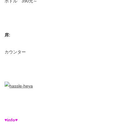
ボトル 390元～
席:
カウンター
♥info♥