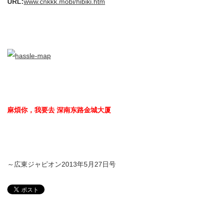
URL:
www.cnkkk.mobi/hibiki.htm
麻煩你，我
要去 深南东路金城大厦
～広東ジャピオン2013年5月27日号