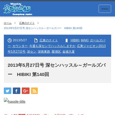
menu
ホーム
広東のナイト
2013年5月27日号 深センハッスル～ガールズバー HIBIKI 第140回
2013/5/27
広東のナイト
HIBIKI
,
MAKI
,
ガールズバ
ー
,
カウンター
,
今週も深センでハッスルしますか
,
広東ジャピオン2013
年5月27日号
,
深セン
,
深南東路
,
羅湖区
,
金城大厦
2013年5月27日号 深センハッスル～ガールズバ
ー HIBIKI 第140回