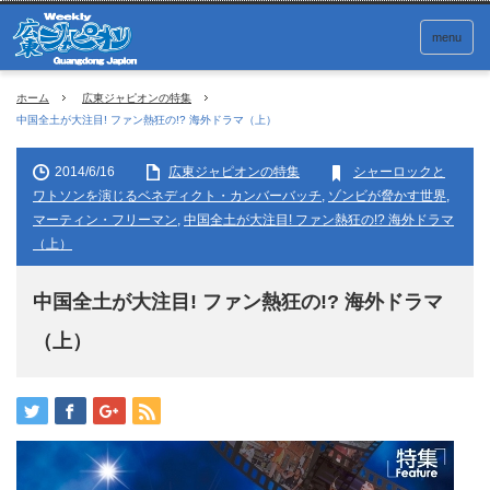
menu
ホーム
広東ジャピオンの特集
中国全土が大注目! ファン熱狂の!? 海外ドラマ（上）
2014/6/16
広東ジャピオンの特集
シャーロックと
ワトソンを演じるベネディクト・カンバーバッチ
,
ゾンビが脅かす世界
,
マーティン・フリーマン
,
中国全土が大注目! ファン熱狂の!? 海外ドラマ
（上）
中国全土が大注目! ファン熱狂の!? 海外ドラマ
（上）