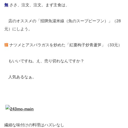
無
ささ、注文、注文。まず主食は、
無
店のオススメの「招牌魚湯米線（魚のスープビーフン）」（28
元）にしよう。
猫
ナツメとアスパラガスを炒めた「紅棗枸子炒青蘆笋」（33元）
無
もいいですね。え、売り切れなんですか？
無
人気あるなぁ。
繊細な味付けの料理はハズレなし