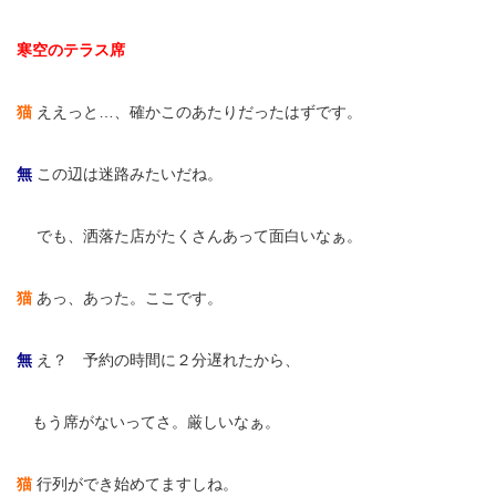
寒空のテラス席
猫
ええっと…、確かこのあたりだったはずです。
無
この辺は迷路みたいだね。
無
でも、洒落た店がたくさんあって面白いなぁ。
猫
あっ、あった。ここです。
無
え？ 予約の時間に２分遅れたから、
無
もう席がないってさ。厳しいなぁ。
猫
行列ができ始めてますしね。