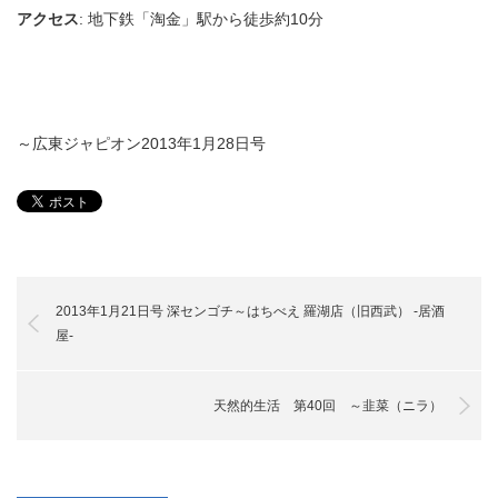
アクセス
: 地下鉄「淘金」駅から徒歩約10分
～広東ジャピオン2013年1月28日号
2013年1月21日号 深センゴチ～はちべえ 羅湖店（旧西武） ‐居酒
屋‐
天然的生活 第40回 ～韭菜（ニラ）