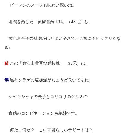
無
ビーフンのスープも味わい深いね。
無
地鶏を蒸した「黄椒醤蒸土鶏」（48元）も、
無
黄色唐辛子の味噌がほどよい辛さで、ご飯にもピッタリだな
ぁ。
猫
この「鮮淮山雲耳炒鮮核桃」（33元）は、
無
黒キクラゲの塩加減がちょうど良いですね。
無
シャキシャキの長芋とコリコリのクルミの
無
食感のコンビネーションも絶妙です。
無
何だ、何だ？ この可愛らしいデザートは？