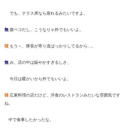
無
でも、テラス席なら座れるみたいですよ。
無
腹ペコだし、こうなりゃ外でもいいよ。
猫
もう～、隊長が寄り道ばっかりしてるから…。
無
み、店の中は賑やかすぎるしさ、
無
今日は暖かいから外でもいいよ。
猫
広東料理の店だけど、洋食のレストランみたいな雰囲気です
ね。
無
中で食事したかったな。