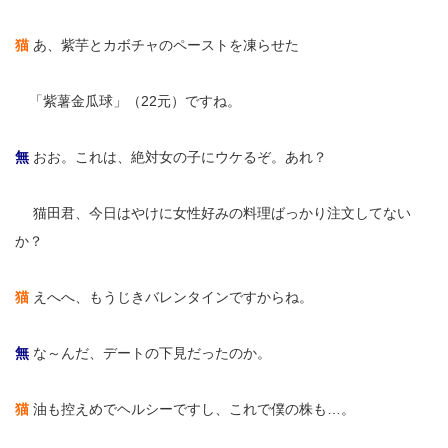
猫
あ、紫芋とカボチャのペーストを凍らせた
無
「紫薯金瓜球」（22元）ですね。
無
おお。これは、絶対女の子にウケるぞ。あれ？
無
猫田君、今日はやけに女性好みの料理ばっかり注文してない
か？
猫
えへへ、もうじきバレンタインですからね。
無
な～んだ、デートの下見だったのか。
猫
油も控えめでヘルシーですし、これで僕の株も…。