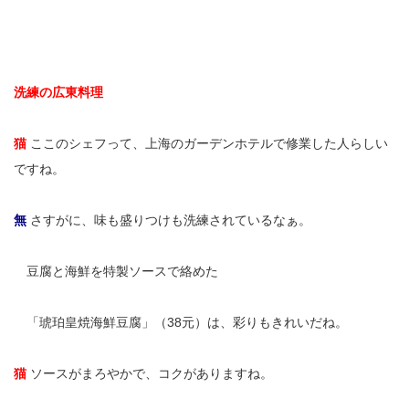
洗練の広東料理
猫
ここのシェフって、上海のガーデンホテルで修業した人らしい
ですね。
無
さすがに、味も盛りつけも洗練されているなぁ。
無
豆腐と海鮮を特製ソースで絡めた
無
「琥珀皇焼海鮮豆腐」（38元）は、彩りもきれいだね。
猫
ソースがまろやかで、コクがありますね。