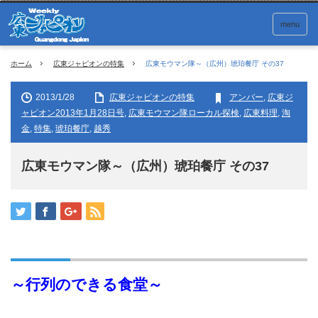
menu
ホーム
広東ジャピオンの特集
広東モウマン隊～（広州）琥珀餐庁 その37
2013/1/28
広東ジャピオンの特集
アンバー
,
広東ジ
ャピオン2013年1月28日号
,
広東モウマン隊ローカル探検
,
広東料理
,
淘
金
,
特集
,
琥珀餐庁
,
越秀
広東モウマン隊～（広州）琥珀餐庁 その37
～
行列のできる食堂
～