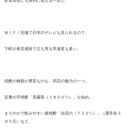
歓送迎会にも便利に使える一店だ。
ＷｉＦｉ完備で日本のテレビも見られるので、
下町の食堂感覚で立ち寄る常連客も多い。
焼酎の種類が豊富なのも、同店の魅力の一つ。
定番の芋焼酎「黒霧島（１８００㍉）」を始め、
まろやかで飲みやすい麦焼酎「吉四六（７２０㍉）」（通常各３
８０元）など、