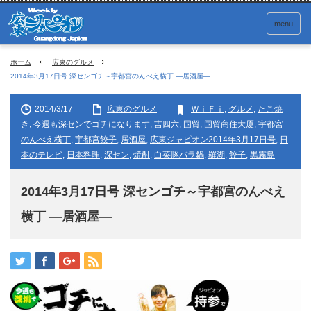
menu
ホーム
広東のグルメ
2014年3月17日号 深センゴチ～宇都宮のんべえ横丁 ―居酒屋―
2014/3/17
広東のグルメ
ＷｉＦｉ
,
グルメ
,
たこ焼
き
,
今週も深センでゴチになります
,
吉四六
,
国貿
,
国貿商住大厦
,
宇都宮
のんべえ横丁
,
宇都宮餃子
,
居酒屋
,
広東ジャピオン2014年3月17日号
,
日
本のテレビ
,
日本料理
,
深セン
,
焼酎
,
白菜豚バラ鍋
,
羅湖
,
餃子
,
黒霧島
2014年3月17日号 深センゴチ～宇都宮のんべえ
横丁 ―居酒屋―