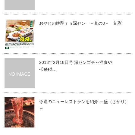
おやじの晩酌ｉｎ深セン ～其の8～ 旬彩
2013年2月18日号 深センゴチ～洋食や
‐Cafe&…
今週のニューレストランを紹介 ～盛（さかり）
～