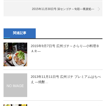
2015年11月30日号 深センゴチ～旬彩―蕎麦処―
関連記事
2015年9月7日号 広州ゴチ～さらり―小料理Ｂ
ＡＲ―
2013年11月11日号 広州ゴチ プレミアムはちべ
え ―焼酎…