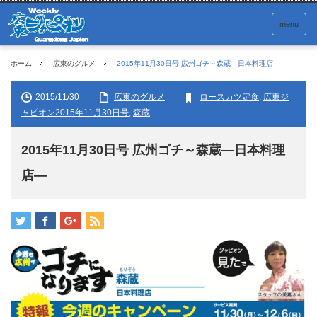
menu
ホーム
広東のグルメ
2015年11月30日号 広州ゴチ～森蔵―日本料理店―
2015/11/30
広東のグルメ
ロースカツ定食
,
広東ジ
ャピオン2015年11月30日号
,
森蔵
2015年11月30日号 広州ゴチ～森蔵―日本料理
店―