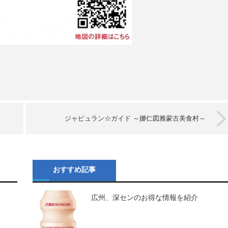
ジャピュラン☆ガイド ～娜仁図雅蒙古美食村～
おすすめ記事
広州、深センのお得な情報を紹介