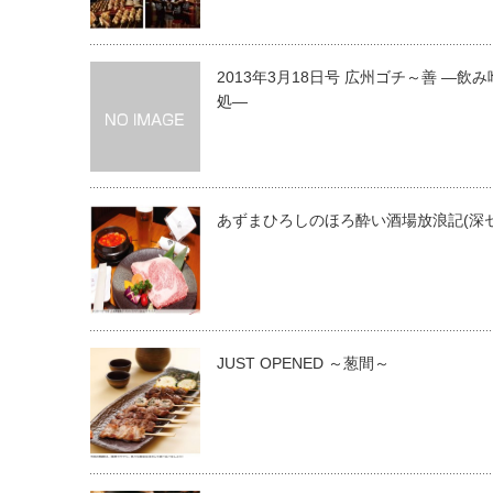
2013年3月18日号 広州ゴチ～善 ―飲
処―
あずまひろしのほろ酔い酒場放浪記(深セ
JUST OPENED ～葱間～