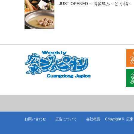
JUST OPENED ～博多鳥ふ～ど 小福～
お問い合わせ
広告について
会社概要
Copyright ©
広東