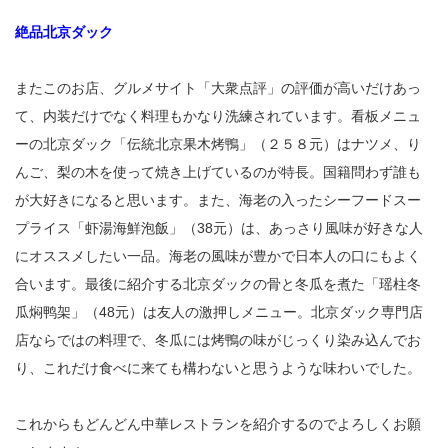
絶品北京ダック
またこのお店、グルメサイト「大衆点評」の評価が高いだけあっ
て、内装だけでなく料理もかなり洗練されています。看板メニュ
ーの北京ダック「伝統北京果木烤鴨」（２５８元）はナツメ、り
んご、梨の木を使って焼き上げているのが特長。国籍問わず誰も
が大好きになると思います。また、海老の入ったシーフードスー
プライス「虾湯海鮮泡飯」（38元）は、あっさり風味が好きな人
にオススメしたい一品。海老の風味が豊かで日本人の口にもよく
合います。最後に紹介する北京ダックの骨と冬瓜を煮た「瑶柱冬
瓜焖鸭架」（48元）は友人の激押しメニュー。北京ダック専門店
店ならではの料理で、冬瓜には烤鴨の味がじっくり染み込んでお
り、これだけ食べに来ても構わないと思うような味わいでした。
これからもどんどん中華レストランを紹介するのでよろしくお願