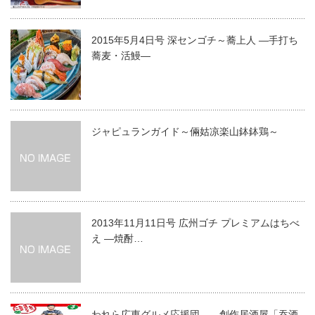
2015年5月4日号 深センゴチ～蕎上人 ―手打ち
蕎麦・活鰻―
ジャピュランガイド～倆姑凉楽山鉢鉢鶏～
2013年11月11日号 広州ゴチ プレミアムはちべ
え ―焼酎…
われら広東グルメ応援団 創作居酒屋「吞酒