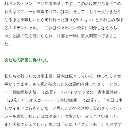
料理レストラン「冬阴功泰国菜」です。この店は友だちを「この
お店はメニューが豊富でコスパは◎。そして、もう一度行きたく
なるほど美味しいから絶対行ったほうがいいよ♪」と言わしめるほ
どのポテンシャル。「これはジャピオン読者に紹介しなくっち
ゃ」と謎の使命感にかられ、旦那と一緒に潜入調査へ行きまし
た。
友だちの評価に偽りなし
私たちが行ったのは南山店。店内は広々していて、ゆったりと食
事ができます。さて私が注文したのは鶏肉を使ったグリーンカレ
ー「青咖喱鶏肉飯」（25元）、パパイヤサラダの「青木瓜沙律」
（28元）とラオスコーヒー「老挝冰咖啡」（20元）。「今日は少
しマイルドに行きたいな」と思ったので辛さ控え目のグリーンカ
レーを選択。味わいはコク深く、大変おいしゅうございました。
また大勢でシェアしたい場合は「正規サイズ」（45元）を注文す