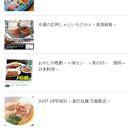
今週の広州しゃしいちグルメ～多国籍食～
おやじの晩酌ｉｎ深セン ～其の21～ 酒田―
日本料理―
JUST OPENED ～真打拉麺 万菱匯店～