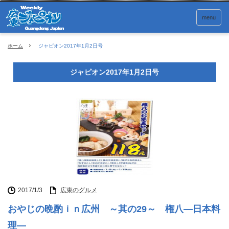
menu
ホーム
ジャピオン2017年1月2日号
ジャピオン2017年1月2日号
2017/1/3
広東のグルメ
おやじの晩酌ｉｎ広州 ～其の29～ 権八―日本料
理―