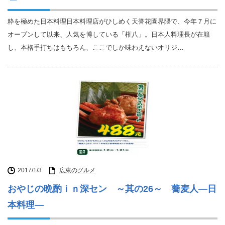
粋を極めた日本料理日本料理店がひしめく天誉花園界隈で、今年７月に
オープンして以来、人気を博している「権八」。日本人料理長が在籍
し、本格手打ちはもちろん、ここでしか味わえないオリジ…
2017/1/3
広東のグルメ
おやじの晩酌ｉｎ深セン ～其の26～ 蕎麦人―日
本料理―