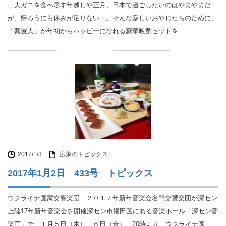
二大ガニを食べ尽す年越しや正月、日本で過ごしたいのはやまやまだ
が、帰ろうにも休みが足りない…。そんな寂しいおやじたちのために、
「蕎麦人」が年初からハッピーになれる豪華晩酌セットを…
2017/1/3
広東のトピックス
2017年1月2日 433号 トピックス
ウクライナ国家交響楽団 ２０１７年新年音楽会名門交響楽団が深セン
上陸17年新年音楽会を開催深セン市福田区にある音楽ホール「深セン音
楽庁」で、１月５日（木）、６日（金）、20時より、ウクライナ国…