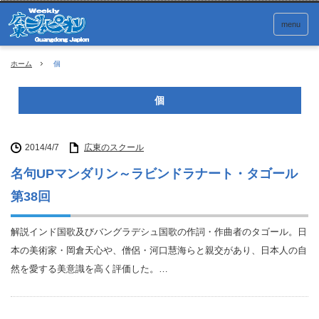
menu
ホーム
個
個
2014/4/7
広東のスクール
名句UPマンダリン～ラビンドラナート・タゴール
第38回
解説インド国歌及びバングラデシュ国歌の作詞・作曲者のタゴール。日
本の美術家・岡倉天心や、僧侶・河口慧海らと親交があり、日本人の自
然を愛する美意識を高く評価した。…