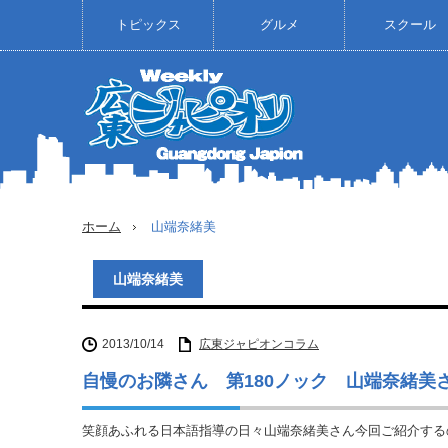
トピックス
グルメ
スクール
ホーム
山端奈緒美
山端奈緒美
2013/10/14
広東ジャピオンコラム
自慢のお隣さん 第180ノック 山端奈緒美
笑顔あふれる日本語指導の日々山端奈緒美さん今回ご紹介する