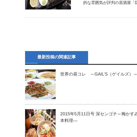
的な雰囲気が評判の居酒屋「
最新投稿の関連記事
世界の昼コレ ～GAIL’S（ゲイルズ）
2015年5月11日号 深センゴチ～梅かす
本料理―