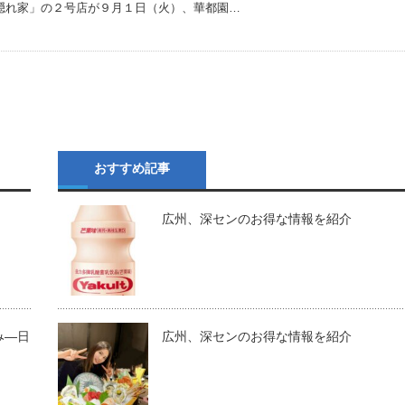
隠れ家」の２号店が９月１日（火）、華都園…
おすすめ記事
～
広州、深センのお得な情報を紹介
み―日
広州、深センのお得な情報を紹介