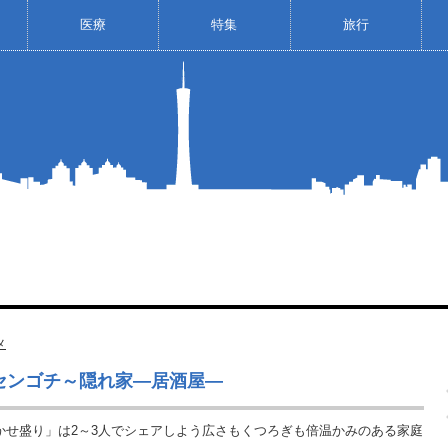
医療
特集
旅行
メ
 深センゴチ～隠れ家―居酒屋―
かせ盛り」は2～3人でシェアしよう広さもくつろぎも倍温かみのある家庭