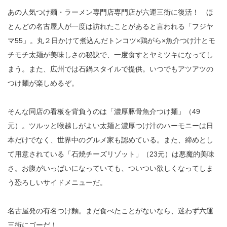
あの人気つけ麺・ラーメン専門店専門店が六運三街に復活！ ほ
とんどの名古屋人が一度は訪れたことがあると言われる「フジヤ
マ55」。丸２日かけて煮込んだトンコツ×鶏がら×魚介つけ汁とモ
チモチ太麺が美味しさの秘訣で、一度食すとヤミツキになってし
まう。また、広州では石鍋スタイルで提供。いつでもアツアツの
つけ麺が楽しめるぞ。
そんな同店の看板を背負うのは「濃厚豚骨魚介つけ麺」（49
元）。ツルッと喉越しがよい太麺と濃厚つけ汁のハーモニーは日
本だけでなく、世界中のグルメ家も認めている。また、締めとし
て用意されている「石焼チーズリゾット」（23元）は悪魔的美味
さ。お腹がいっぱいになっていても、ついつい欲しくなってしま
う恐ろしいサイドメニューだ。
名古屋発の有名つけ麵。まだ食べたことがないなら、迷わず六運
三街にゴーだ！