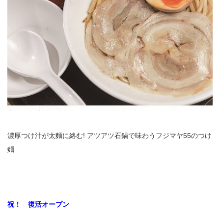
濃厚つけ汁が太麵に絡む! アツアツ石鍋で味わうフジマヤ55のつけ
麵
祝！ 復活オープン