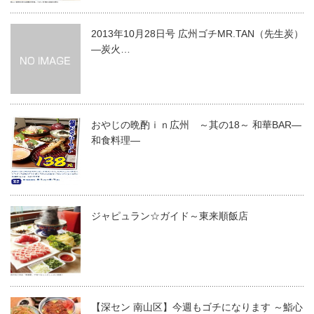
2013年10月28日号 広州ゴチMR.TAN（先生炭）
―炭火…
おやじの晩酌ｉｎ広州 ～其の18～ 和華BAR―
和食料理―
ジャピュラン☆ガイド～東来順飯店
【深セン 南山区】今週もゴチになります ～鮨心