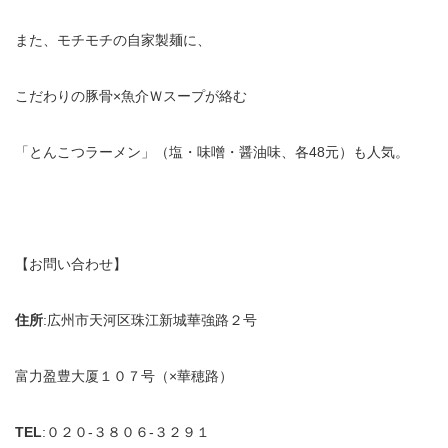
また、モチモチの自家製麺に、
こだわりの豚骨×魚介Ｗスープが絡む
「とんこつラーメン」（塩・味噌・醤油味、各48元）も人気。
【お問い合わせ】
住所
:広州市天河区珠江新城華強路２号
富力盈豊大厦１０７号（×華穂路）
TEL
:０２０-３８０６-３２９１