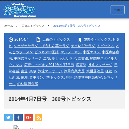
menu
ホーム
広東のトピックス
2014年4月7日号 300号トピックス
2014/4/7
広東のトピックス
300号トピックス
,
ＨＳ
Ｋ
,
シーザーサラダ、ほうれん草サラダ
,
チョレギサラダ
,
トピックス
,
と
んこつラーメン
,
ビジネス中国語
,
マンツーマン
,
中医エステ
,
中医疼痛療
法
,
中国式マッサージ
,
二胡
,
冷しゃぶサラダ
,
嘉賓路
,
尾関屋スタイルカ
ウンシル
,
広東ジャピオン2014年4月7日号
,
広東語
,
推拿マッサージ
,
日
常会話
,
書道
,
楽蔵
,
深濠マッサージ
,
深華商業大厦
,
焼酎居酒屋
,
猟徳
,
珠
江新城
,
羅湖
,
背中リンパデトックス
,
英語
,
語説堂中国語教室
,
足マッサ
ージ
,
鉑林国際公寓
2014年4月7日号 300号トピックス