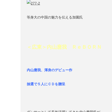
等身大の中国の魅力を伝える加園氏
＜広東
＞
内山麿我 ＲｅＢＯＲＮ
内山麿我、渾身のデビュー作
抽選で５人にＣＤを贈呈