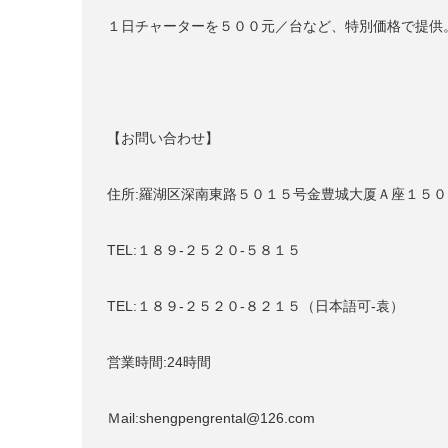
１日チャーターを５００元／台など、特別価格で提供
【お問い合わせ】
住所:羅湖区深南東路５０１５号金豊城大厦Ａ座１５０
TEL:１８９-２５２０-５８１５
TEL:１８９-２５２０-８２１５（日本語可-袁）
営業時間:24時間
Ｍail:shengpengrental@126.com