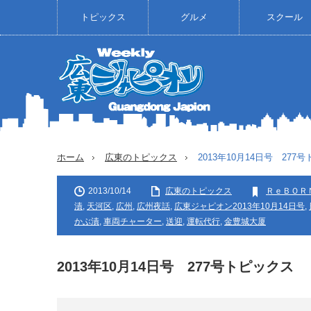
トピックス
グルメ
スクール
ホーム
広東のトピックス
2013年10月14日号 277
2013/10/14
広東のトピックス
ＲｅＢＯＲ
漬
,
天河区
,
広州
,
広州夜話
,
広東ジャピオン2013年10月14日号
,
かぶ漬
,
車両チャーター
,
送迎
,
運転代行
,
金豊城大厦
2013年10月14日号 277号トピックス