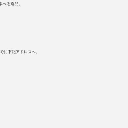
学べる逸品。
までに下記アドレスへ。