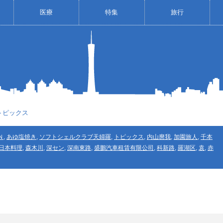
医療
特集
旅行
号トピックス
Ｎ
,
あゆ塩焼き
,
ソフトシェルクラブ天婦羅
,
トピックス
,
内山麿我
,
加園旅人
,
千本
日本料理
,
森木川
,
深セン
,
深南東路
,
盛鵬汽車租賃有限公司
,
科新路
,
羅湖区
,
袁
,
赤