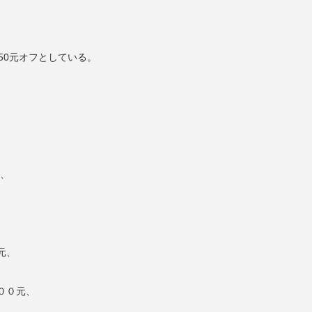
50元オフとしている。
と、
元、
００元、