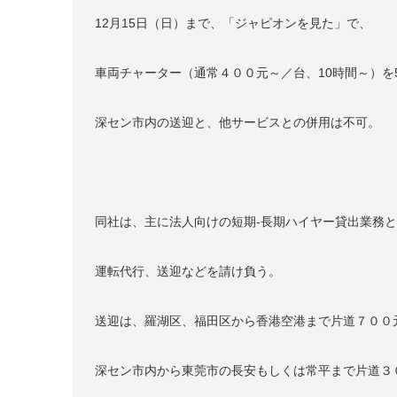
12月15日（日）まで、「ジャピオンを見た」で、
車両チャーター（通常４００元～／台、10時間～）を
深セン市内の送迎と、他サービスとの併用は不可。
同社は、主に法人向けの短期-長期ハイヤー貸出業務
運転代行、送迎などを請け負う。
送迎は、羅湖区、福田区から香港空港まで片道７００
深セン市内から東莞市の長安もしくは常平まで片道３