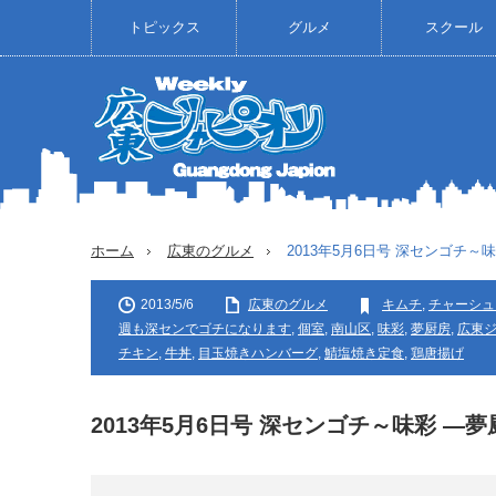
トピックス
グルメ
スクール
ホーム
広東のグルメ
2013年5月6日号 深センゴチ～
2013/5/6
広東のグルメ
キムチ
,
チャーシュ
週も深センでゴチになります
,
個室
,
南山区
,
味彩
,
夢厨房
,
広東ジ
チキン
,
牛丼
,
目玉焼きハンバーグ
,
鯖塩焼き定食
,
鶏唐揚げ
2013年5月6日号 深センゴチ～味彩 ―