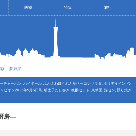
医療
特集
旅行
味彩 ―夢厨房―
ーチャーハン
,
ハイボール
,
ふわふわほうれん草ベーコンサラダ
,
ホリデイイン
,
今
ャピオン2013年5月6日号
,
明太子だし巻き
,
晩酌セット
,
東華園
,
深セン
,
照り焼き
夢厨房―