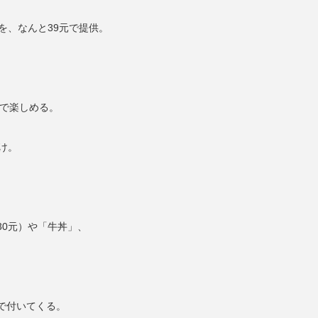
を、なんと39元で提供。
杯で楽しめる。
け。
30元）や「牛丼」、
で付いてくる。