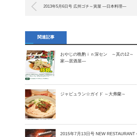
2013年5月6日号 広州ゴチ～寅屋 ―日本料理―
関連記事
おやじの晩酌ｉｎ深セン ～其の12～
家―居酒屋―
ジャピュラン☆ガイド ～大弗蘭～
2015年7月13日号 NEW RESTAURAN