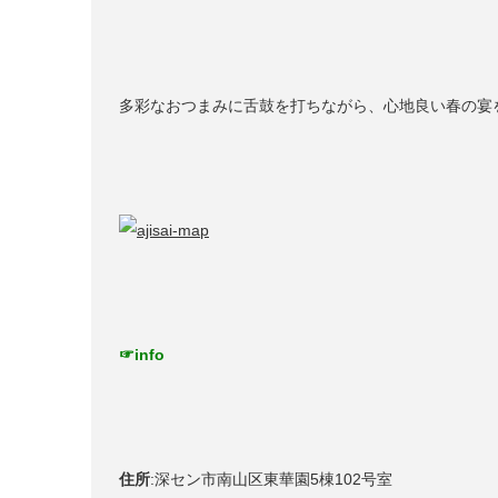
多彩なおつまみに舌鼓を打ちながら、心地良い春の宴
☞
info
住所
:深セン市南山区東華園5棟102号室