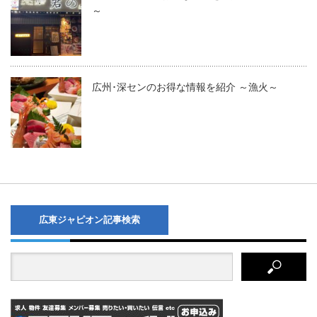
～
広州･深センのお得な情報を紹介 ～漁火～
広東ジャピオン記事検索