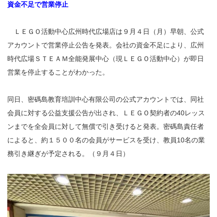
資金不足で営業停止
ＬＥＧＯ活動中心広州時代広場店は９月４日（月）早朝、公式
アカウントで営業停止公告を発表。会社の資金不足により、広州
時代広場ＳＴＥＡＭ全能発展中心（現ＬＥＧＯ活動中心）が即日
営業を停止することがわかった。
同日、密碼島教育培訓中心有限公司の公式アカウントでは、同社
会員に対する公益支援公告が出され、ＬＥＧＯ契約者の40レッス
ンまでを全会員に対して無償で引き受けると発表。密碼島責任者
によると、約１５００名の会員がサービスを受け、教員10名の業
務引き継ぎが予定される。（９月４日）