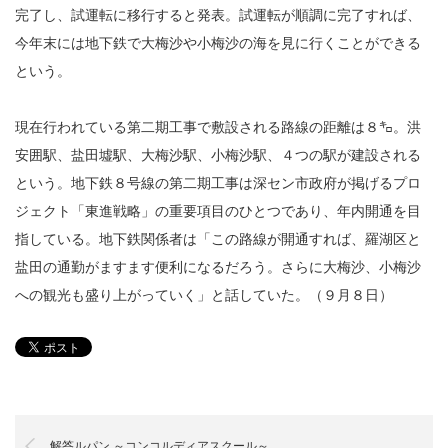
完了し、試運転に移行すると発表。試運転が順調に完了すれば、
今年末には地下鉄で大梅沙や小梅沙の海を見に行くことができる
という。
現在行われている第二期工事で敷設される路線の距離は８㌔。洪
安囲駅、盐田墟駅、大梅沙駅、小梅沙駅、４つの駅が建設される
という。地下鉄８号線の第二期工事は深セン市政府が掲げるプロ
ジェクト「東進戦略」の重要項目のひとつであり、年内開通を目
指している。地下鉄関係者は「この路線が開通すれば、羅湖区と
盐田の通勤がますます便利になるだろう。さらに大梅沙、小梅沙
への観光も盛り上がっていく」と話していた。（９月８日）
解答ルパン ～コンコルディアスクール～