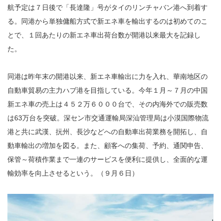
航予定は７日後で「長達隆」号がタイのリンチャバン港へ到着す
る。同港から単独傭船方式で新エネ車を輸出するのは初めてのこ
とで、１回あたりの新エネ車出荷台数が開港以来最大を記録し
た。
同港は昨年末の開港以来、新エネ車輸出に力を入れ、華南地区の
自動車貿易の主力ハブ港を目指している。今年１月～７月の中国
新エネ車の売上は４５２万６０００台で、その内海外での販売数
は63万台を突破。深セン市交通運輸局深汕管理局は小漠国際物流
港と共に武漢、抏州、長沙などへの自動車出荷業務を開拓し、自
動車輸出の増加を図る。また、顧客への集荷、予約、通関申告、
保管～荷積作業まで一連のサービスを便利に提供し、全面的な運
輸効率を向上させるという。（９月６日）