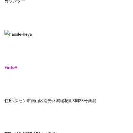
カウンター
♥info♥
住所:
深セン市南山区南光路鴻瑞花園3期25号商舗