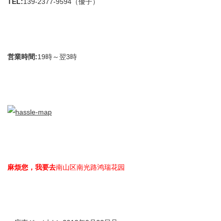
TEL:
139-2377-9594（優子）
営業時間
:
19時～翌3時
麻烦您
，
我要去
南山区南光路鸿瑞花园