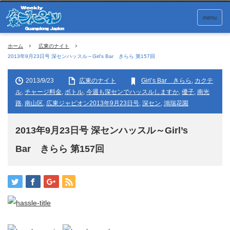
menu
ホーム
広東のナイト
2013年9月23日号 深センハッスル～Girl’s Bar きらら 第157回
2013/9/23
広東のナイト
Girl’s Bar きらら
,
カクテ
ル
,
チャージ料金
,
ボトル
,
今週も深センでハッスルしますか
,
優子
,
南光
路
,
南山区
,
広東ジャピオン2013年9月23日号
,
深セン
,
鴻瑞花園
2013年9月23日号 深センハッスル～Girl’s
Bar きらら 第157回