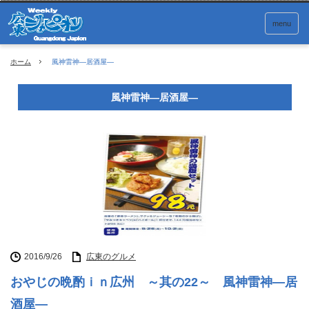
menu
ホーム
風神雷神―居酒屋―
風神雷神―居酒屋―
2016/9/26
広東のグルメ
おやじの晩酌ｉｎ広州 ～其の22～ 風神雷神―居
酒屋―