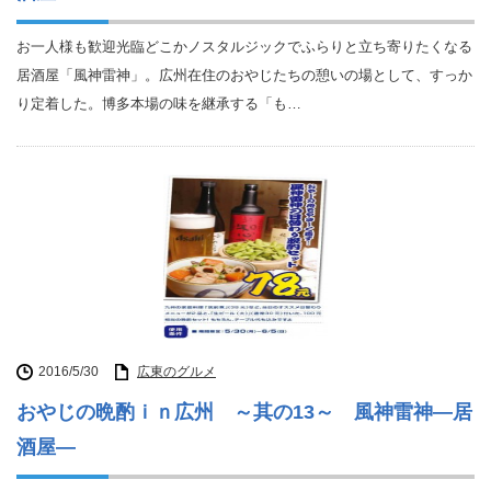
お一人様も歓迎光臨どこかノスタルジックでふらりと立ち寄りたくなる
居酒屋「風神雷神」。広州在住のおやじたちの憩いの場として、すっか
り定着した。博多本場の味を継承する「も…
2016/5/30
広東のグルメ
おやじの晩酌ｉｎ広州 ～其の13～ 風神雷神―居
酒屋―