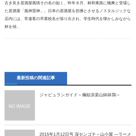
古き良き居酒屋風情その名の如く、昨年８月、林和東路に颯爽と登場し
た居酒屋「風神雷神」。日本の居酒屋を彷彿とさせるノスタルジックな
店内には、常連客の卒業校名が張り出され、学生時代を懐かしみながら
杯を傾…
最新投稿の関連記事
ジャピュランガイド～倆姑凉楽山鉢鉢鶏～
2015年1月12日号 深センゴチ～山小屋 ―ラーメ