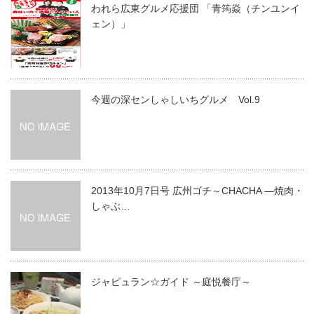
われら広東グルメ応援団 「青筠焱（チンユンイ
ェン）」
今週の深センしゃしいちグルメ Vol.9
2013年10月7日号 広州ゴチ～CHACHA ―焼肉・
しゃぶ…
ジャピュラン☆ガイド ～庭悦餐庁～