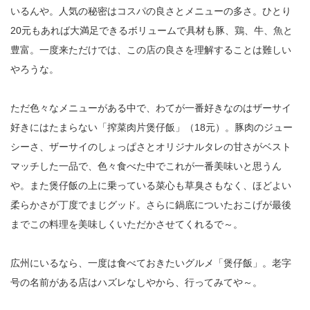
いるんや。人気の秘密はコスパの良さとメニューの多さ。ひとり
20元もあれば大満足できるボリュームで具材も豚、鶏、牛、魚と
豊富。一度来ただけでは、この店の良さを理解することは難しい
やろうな。
ただ色々なメニューがある中で、わてが一番好きなのはザーサイ
好きにはたまらない「搾菜肉片煲仔飯」（18元）。豚肉のジュー
シーさ、ザーサイのしょっぱさとオリジナルタレの甘さがベスト
マッチした一品で、色々食べた中でこれが一番美味いと思うん
や。また煲仔飯の上に乗っている菜心も草臭さもなく、ほどよい
柔らかさが丁度でまじグッド。さらに鍋底についたおこげが最後
までこの料理を美味しくいただかさせてくれるで～。
広州にいるなら、一度は食べておきたいグルメ「煲仔飯」。老字
号の名前がある店はハズレなしやから、行ってみてや～。