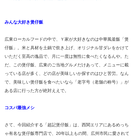
みんな大好き煲仔飯
広東ローカルフードの中で、Ｙ家が大好きなのは中華風釜飯「煲
仔飯」。米と具材を土鍋で炊き上げ、オリジナル甘ダレをかけて
いただく至高の逸品で、月に一度は無性に食べたくなるんや。た
だ、この煲仔飯、広東のご当地グルメだけあって、メニューに載
っている店が多く、どの店が美味しいか探すのはひと苦労。なん
で、美味しい煲仔飯を食べたいなら「老字号（老舗の称号）」が
ある店に行った方が絶対ええで。
コスパ最強メシ
さて、今回紹介する「超記煲仔飯」は、西関エリアにあるめっち
ゃ有名な煲仔飯専門店で、20年以上もの間、広州市民に愛されて