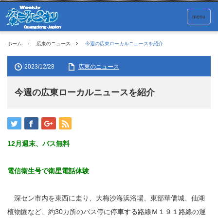
menu
ホーム
広東のニュース
今週の広東ローカルニュースを紹介
2023/12/28
広東のニュース
今週の広東ローカルニュースを紹介
12月週末、バス無料
電信衛生号で衛星電話体験
深セン市内を東西に走り、大梅沙海浜浴場、東部華僑城、仙湖
植物園など、約30カ所のバス停に停車する路線Ｍ１９１路線の運