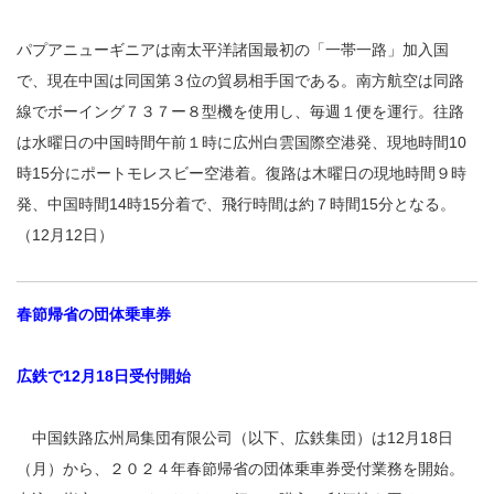
パプアニューギニアは南太平洋諸国最初の「一帯一路」加入国
で、現在中国は同国第３位の貿易相手国である。南方航空は同路
線でボーイング７３７ー８型機を使用し、毎週１便を運行。往路
は水曜日の中国時間午前１時に広州白雲国際空港発、現地時間10
時15分にポートモレスビー空港着。復路は木曜日の現地時間９時
発、中国時間14時15分着で、飛行時間は約７時間15分となる。
（12月12日）
春節帰省の団体乗車券
広鉄で12月18日受付開始
中国鉄路広州局集団有限公司（以下、広鉄集団）は12月18日
（月）から、２０２４年春節帰省の団体乗車券受付業務を開始。