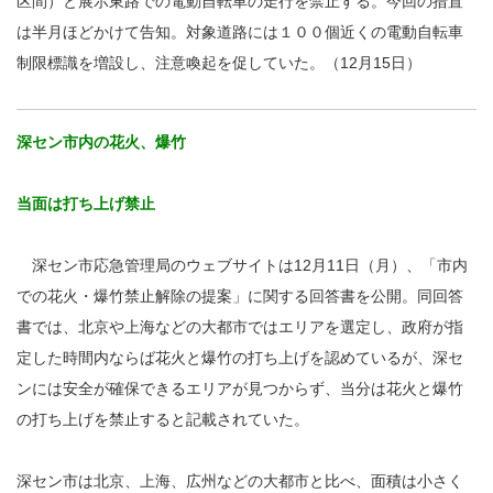
区間）と展示東路での電動自転車の走行を禁止する。今回の措置
は半月ほどかけて告知。対象道路には１００個近くの電動自転車
制限標識を増設し、注意喚起を促していた。（12月15日）
深セン市内の花火、爆竹
当面は打ち上げ禁止
深セン市応急管理局のウェブサイトは12月11日（月）、「市内
での花火・爆竹禁止解除の提案」に関する回答書を公開。同回答
書では、北京や上海などの大都市ではエリアを選定し、政府が指
定した時間内ならば花火と爆竹の打ち上げを認めているが、深セ
ンには安全が確保できるエリアが見つからず、当分は花火と爆竹
の打ち上げを禁止すると記載されていた。
深セン市は北京、上海、広州などの大都市と比べ、面積は小さく