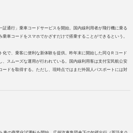
一証通行」乗車コードサービスを開始。国内線利用者が飛行機に乗る
み乗車コードをスマホでかざすだけで搭乗することができるという。
ト化で、乗客に便利な新体験を提供。昨年末に開始した同ＱＲコード
し、スムーズな運用が行われている。国内線利用客は支付宝民航公安
コードを取得する。ただし、現時点ではまだ外国人パスポートには対
ート車の商業化試運転を開始。広州汽車集団傘下の如祺出行（英語名Ｏ