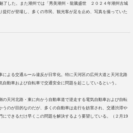
を魅了した。また潮州では「秀美潮州・龍騰盛世 ２０２４年潮州古城
り提灯が登場し、多くの市民、観光客が足を止め、写真を撮っていた
車による交通ルール違反が日常化。特に天河区の広州大道と天河北路
気自動車および自転車で交通安全に問題を起こしているという。
側の天河北路・東に向かう自動車道で逆走する電気自動車および自転
かうのが目的なのだが、多くの自動車は走行を妨害され、交通渋滞や
門にできるだけ早くこの問題を解決するよう要望している。（２月19