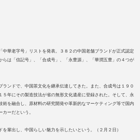
「中華老字号」リストを発表。３８２の中国老舗ブランドが正式認定
からは「信記号」、「合成号」、「永豊源」、「華潤五豊」の４つが
ブランドで、中国茶文化を継承伝達してきた。また、合成号は１９０
１５年にその製造技法が省の無形文化遺産に登録された。そして、永
技術を融合し、原材料の研究開発や革新的なマーケティング等で国内
ーカーだという。
ドを輩出し、中国らしい魅力を示したいという。（２月２日）