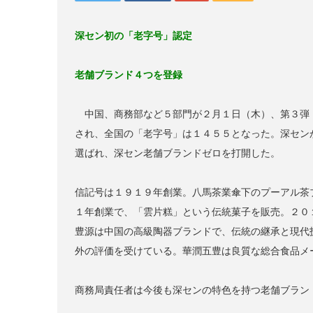
深セン初の「老字号」認定
老舗ブランド４つを登録
中国、商務部など５部門が２月１日（木）、第３弾
され、全国の「老字号」は１４５５となった。深セン
選ばれ、深セン老舗ブランドゼロを打開した。
信記号は１９１９年創業。八馬茶業傘下のプーアル茶
１年創業で、「雲片糕」という伝統菓子を販売。２０
豊源は中国の高級陶器ブランドで、伝統の継承と現代
外の評価を受けている。華潤五豊は良質な総合食品メ
商務局責任者は今後も深センの特色を持つ老舗ブラン