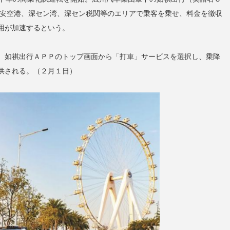
宝安空港、深セン湾、深セン税関等のエリアで乗客を乗せ、料金を徴収
用が加速するという。
、如祺出行ＡＰＰのトップ画面から「打車」サービスを選択し、乗降
供される。（２月１日）