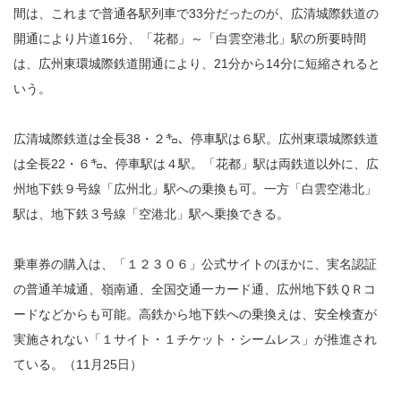
間は、これまで普通各駅列車で33分だったのが、広清城際鉄道の
開通により片道16分、「花都」～「白雲空港北」駅の所要時間
は、広州東環城際鉄道開通により、21分から14分に短縮されると
いう。
広清城際鉄道は全長38・２㌔、停車駅は６駅。広州東環城際鉄道
は全長22・６㌔、停車駅は４駅。「花都」駅は両鉄道以外に、広
州地下鉄９号線「広州北」駅への乗換も可。一方「白雲空港北」
駅は、地下鉄３号線「空港北」駅へ乗換できる。
乗車券の購入は、「１２３０６」公式サイトのほかに、実名認証
の普通羊城通、嶺南通、全国交通一カード通、広州地下鉄ＱＲコ
ードなどからも可能。高鉄から地下鉄への乗換えは、安全検査が
実施されない「１サイト・１チケット・シームレス」が推進され
ている。（11月25日）