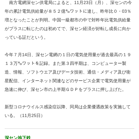
南方電網深セン供電局によると、11月23日（月）、深センの今
年の累計電気供給量が８５２億㌔ワットに達し、昨年比０・03％
増となったことが判明。中国一級都市の中で対昨年比電気供給量
がプラスに転じたのは初めてで、深セン経済が好転し成長に向か
っている証だという。
今年７月14日、深セン電網の１日の電気使用量が過去最高の１９
１３万㌔ワットを記録。また第３四半期は、コンピューター製
造、情報、ソフトウエア及びデータ技術、通信・メディア及び衛
星配信、インターネット関連などのサービス企業で電気使用量が
急速に伸び、深セン市の上半期ＧＤＰをプラスに押し上げた。
新型コロナウイルス感染症以降、同局は企業優遇政策を実施して
いる。（11月25日）
深セン地下鉄