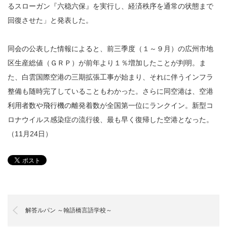
るスローガン『六稳六保』を実行し、経済秩序を通常の状態まで
回復させた」と発表した。
同会の公表した情報によると、前三季度（１～９月）の広州市地
区生産総値（ＧＲＰ）が前年より１％増加したことが判明。ま
た、白雲国際空港の三期拡張工事が始まり、それに伴うインフラ
整備も随時完了していることもわかった。さらに同空港は、空港
利用者数や飛行機の離発着数が全国第一位にランクイン。新型コ
ロナウイルス感染症の流行後、最も早く復帰した空港となった。
（11月24日）
解答ルパン ～翰語橋言語学校～