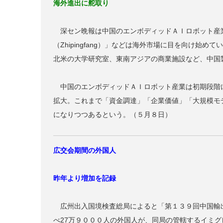
海外進出に舵取り
深セン晩報は中国のエンボディッドＡＩロボット産業を支
（Zhipingfang）」などは海外市場に目を向け
北米の大学研究室、東南アジアの商業施設など、中国
中国のエンボディッドＡＩロボット産業は初期段階
拡大。これまで「資金調達」「企業価値」「大規模モ
になりつつあるという。（５月８日）
広交会期間の外国人
昨年より増加を記録
広州出入国境検査総局によると「第１３９回中国輸
べ27万９０００人の外国人が、同局の管轄するイミ