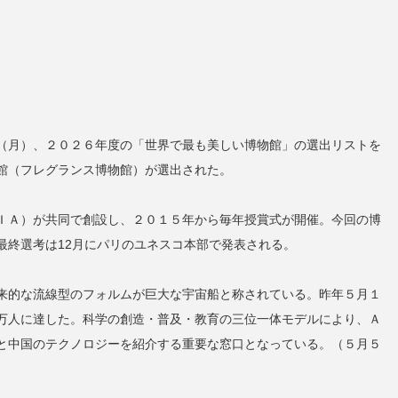
（月）、２０２６年度の「世界で最も美しい博物館」の選出リストを
館（フレグランス博物館）が選出された。
ＩＡ）が共同で創設し、２０１５年から毎年授賞式が開催。今回の博
最終選考は12月にパリのユネスコ本部で発表される。
来的な流線型のフォルムが巨大な宇宙船と称されている。昨年５月１
万人に達した。科学の創造・普及・教育の三位一体モデルにより、Ａ
と中国のテクノロジーを紹介する重要な窓口となっている。（５月５