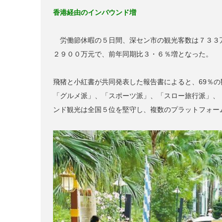
香港経由のインバウンド増
労働節休暇の５日間、深セン市の観光客数は７３３
２９００万元で、前年同期比３・６％増となった。
飛猪と小紅書が共同発表した報告書によると、69％
「グルメ派」、「スポーツ派」、「スロー旅行派」、
ンド観光は全国５位を堅守し、複数のプラットフォー