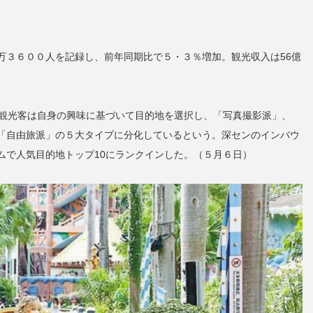
万３６００人を記録し、前年同期比で５・３％増加。観光収入は56億
の観光客は自身の興味に基づいて目的地を選択し、「写真撮影派」、
「自由旅派」の５大タイプに分化しているという。深センのインバウ
ムで人気目的地トップ10にランクインした。（５月６日）