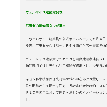
ヴェルサイユ建築賞発表
広東省の博物館２つが選出
ヴェルサイユ建築賞の公式ホームページで５月４日
発表。広東省からは深セン科学技術館と広州雪蕾博物
ヴェルサイユ建築賞はユネスコと国際建築家連合（Ｕ
物館部門では世界から計７機関が選出され、今年度の
深セン科学技術館は光明科学城の中心部に位置し、未
日の開館から１周年を迎え、累計来館者数は約４００
ＰＥＣ中国年において世界へ深センのイノベーション
日）