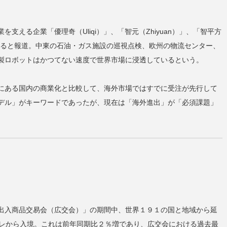
える企業「優理奇（Uliqi）」、「智元（Zhiyuan）」、「智平方
始めていると報道。中東の石油・ガス施設の巡視点検、欧州の物流センター、
製ロボットはかつてない速度で世界市場に浸透しているという。
にある国内の商業化と比較して、海外市場ではすでに受注が先行して
デル」がキーワードであったが、現在は「海外進出」が「必須課題」
出入商品交易会（広交会）」の期間中、世界１９１の国と地域から延
グレから入境。これは前年同期比２％増であり、広交会における過去最