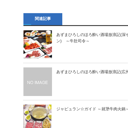
関連記事
あずまひろしのほろ酔い酒場放浪記(深
ン) ～牛肚司令～
あずまひろしのほろ酔い酒場放浪記(広州
ジャピュラン☆ガイド ～就犟牛肉火鍋