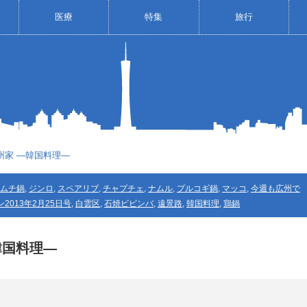
医療
特集
旅行
全州家 ―韓国料理―
ムチ鍋
,
ジンロ
,
スペアリブ
,
チャプチェ
,
ナムル
,
プルコギ鍋
,
マッコ
,
今週も広州で
2013年2月25日号
,
白雲区
,
石焼ビビンバ
,
遠景路
,
韓国料理
,
鶏鍋
韓国料理―