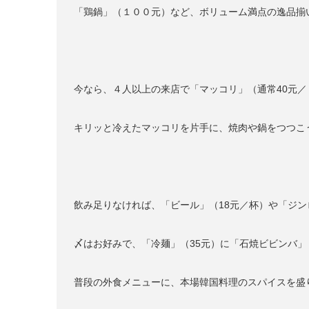
「鶏鍋」（１００元）など、ボリューム満点の逸品揃
今なら、４人以上の来店で「マッコリ」（通常40元
キリッと冷えたマッコリを片手に、焼肉や鍋をつつこ
飲み足りなければ、「ビール」（18元／杯）や「ジン
〆はお好みで、「冷麺」（35元）に「石焼ビビンバ」
普段の外食メニューに、本場韓国料理のスパイスを盛