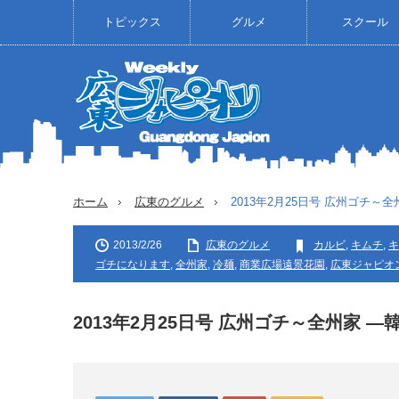
トピックス
グルメ
スクール
ホーム
広東のグルメ
2013年2月25日号 広州ゴチ～
2013/2/26
広東のグルメ
カルビ
,
キムチ
,
キ
ゴチになります
,
全州家
,
冷麺
,
商業広場遠景花園
,
広東ジャピオン
2013年2月25日号 広州ゴチ～全州家 ―