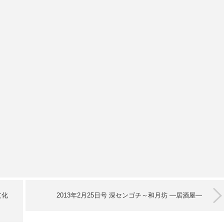
文化
2013年2月25日号 深センゴチ～和月坊 ―居酒屋―