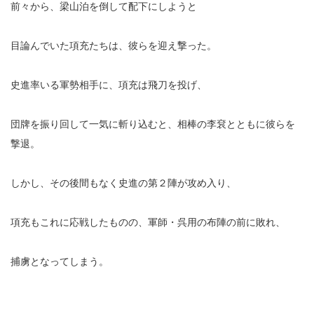
前々から、梁山泊を倒して配下にしようと
目論んでいた項充たちは、彼らを迎え撃った。
史進率いる軍勢相手に、項充は飛刀を投げ、
団牌を振り回して一気に斬り込むと、相棒の李袞とともに彼らを
撃退。
しかし、その後間もなく史進の第２陣が攻め入り、
項充もこれに応戦したものの、軍師・呉用の布陣の前に敗れ、
捕虜となってしまう。