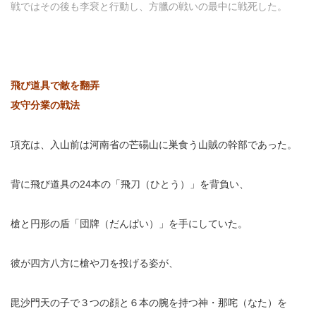
戦ではその後も李袞と行動し、方臘の戦いの最中に戦死した。
飛び道具で敵を翻弄
攻守分業の戦法
項充は、入山前は河南省の芒碭山に巣食う山賊の幹部であった。
背に飛び道具の24本の「飛刀（ひとう）」を背負い、
槍と円形の盾「団牌（だんぱい）」を手にしていた。
彼が四方八方に槍や刀を投げる姿が、
毘沙門天の子で３つの顔と６本の腕を持つ神・那咤（なた）を