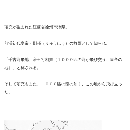
項充が生まれた江蘇省徐州市沛県。
前漢初代皇帝・劉邦（りゅうほう）の故郷として知られ、
「千古龍飛地、帝王将相郷（１０００匹の龍が飛び交う、皇帝の
地）」と称される。
そして項充もまた、１０００匹の龍の如く、この地から飛び立っ
た。