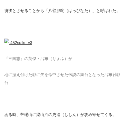
彷彿とさせることから「八臂那咤（はっぴなた）」と呼ばれた。
『三国志』の英傑・呂布（りょふ）が
地に据え付けた戟に矢を命中させた伝説の舞台となった呂布射戟
台
ある時、芒碭山に梁山泊の史進（ししん）が攻め寄せてくる。