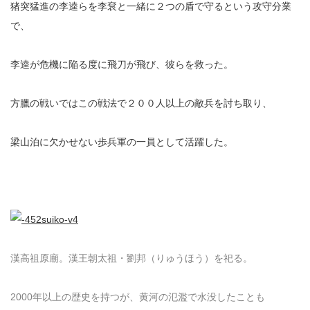
猪突猛進の李逵らを李袞と一緒に２つの盾で守るという攻守分業
で、
李逵が危機に陥る度に飛刀が飛び、彼らを救った。
方臘の戦いではこの戦法で２００人以上の敵兵を討ち取り、
梁山泊に欠かせない歩兵軍の一員として活躍した。
漢高祖原廟。漢王朝太祖・劉邦（りゅうほう）を祀る。
2000年以上の歴史を持つが、黄河の氾濫で水没したことも