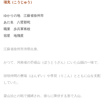
項充（こうじゅう）
ゆかりの地 江蘇省徐州市
あだ名 八臂那咤
職業 歩兵軍将校
宿星 地飛星
江蘇省徐州市沛県出身。
かつて、河南省の芒碭山（ぼうとうざん）にいた山賊の一味で、
頭領仲間の樊瑞（はんずい）や李袞（りこん）とともに山を支配
していた。
梁山泊との戦で捕縛され、彼らに降伏する形で入山。