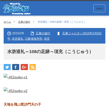
menu
ホーム
広東の旅行
水滸巡礼～108の足跡～項充（こうじゅう）
2015/2/9
広東の旅行
広東ジャピオン2015年2月9日
号
,
水滸巡礼
,
江蘇省徐州市
,
項充
水滸巡礼～108の足跡～項充（こうじゅう）
天地を飛ぶ毘沙門天の子