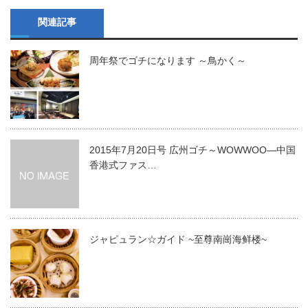
関連記事
周年祭でゴチになります ～鳥かく～
2015年7月20日号 広州ゴチ～WOWWOO―中国
香港式ファス…
ジャピュラン☆ガイド ~至尊南崗海鲜楼~