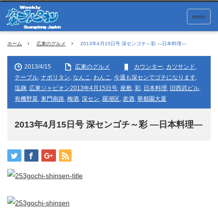
menu
ホーム
広東のグルメ
2013年4月15日号 深センゴチ～彩 ―日本料理―
2013/4/15
広東のグルメ
カウンター
,
カツサンド
,
テーブル
,
ナポリタン
,
なんこ
,
わんこ
,
今週も深センでゴチになります
,
塩麹
,
広東ジャピオン2013年4月15日号
,
座敷
,
彩
,
日本料理
,
旧西武ビル
,
有機野菜
,
東門南路
,
梅酒
,
深セン
,
羅湖区
,
老酒
,
華都園大厦
2013年4月15日号 深センゴチ～彩 ―日本料理―