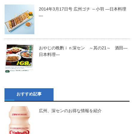
2014年3月17日号 広州ゴチ ～小羽 ―日本料理
―
おやじの晩酌ｉｎ深セン ～其の21～ 酒田―
日本料理―
おすすめ記事
広州、深センのお得な情報を紹介