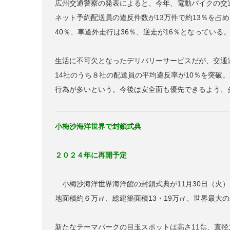
広州交通警察の発表によると、今年、電動バイクの交
ネット予約配送員の違反件数が13万件で約13％を占
40％、車道外走行は36％、逆走が16％となっている
生活に不可欠となったデリバリーサービスだが、交通
14社のうち８社の配送員の平均違反率が10％を突破
行為が多いという。今後は安全面も優先できるよう、
小梅沙海洋世界で封鎖式典
２０２４年に再開予定
小梅沙海洋世界海洋館の封鎖式典が11月30日（火
地面積約６万㎡、総建築面積13・19万㎡、世界最大
新たなテーマパークの目玉スポットは高さ11㍍、直径