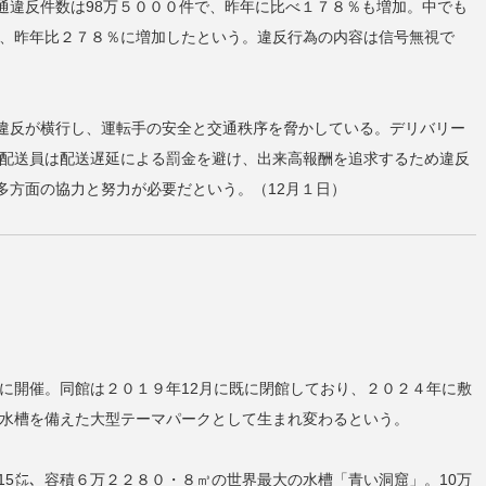
通違反件数は98万５０００件で、昨年に比べ１７８％も増加。中でも
め、昨年比２７８％に増加したという。違反行為の内容は信号無視で
。
違反が横行し、運転手の安全と交通秩序を脅かしている。デリバリー
。配送員は配送遅延による罰金を避け、出来高報酬を追求するため違反
多方面の協力と努力が必要だという。（12月１日）
）に開催。同館は２０１９年12月に既に閉館しており、２０２４年に敷
の水槽を備えた大型テーマパークとして生まれ変わるという。
15㍍、容積６万２２８０・８㎥の世界最大の水槽「青い洞窟」。10万