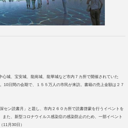
中心城、宝安城、龍崗城、龍華城など市内７カ所で開催されていた
幕。10日間の会期で、１５５万人の市民が来訪。書籍の売上金額は２７
回深セン読書月」と題し、市内２６０カ所で読書啓蒙を行うイベントを
。また、新型コロナウイルス感染症の感染防止のため、一部イベント
11月30日）