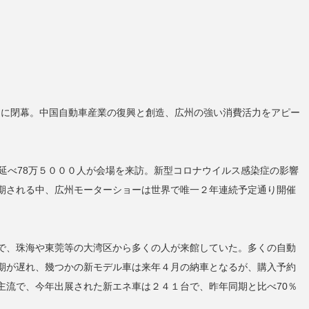
日）に閉幕。中国自動車産業の復興と創造、広州の強い消費活力をアピー
延べ78万５０００人が会場を来訪。新型コロナウイルス感染症の影響
期される中、広州モーターショーは世界で唯一２年連続予定通り開催
で、珠海や東莞等の大湾区から多くの人が来館していた。多くの自動
期が遅れ、幾つかの新モデル車は来年４月の納車となるが、購入予約
主流で、今年出展された新エネ車は２４１台で、昨年同期と比べ70％