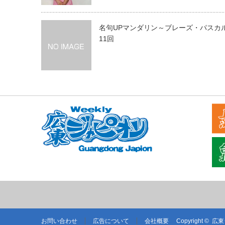
名句UPマンダリン～ブレーズ・パスカル
11回
お問い合わせ
広告について
会社概要
Copyright ©
広東