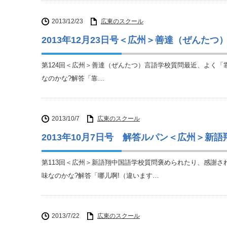
2013/12/23
広東のスクール
2013年12月23日号＜広州＞善達（ぜんたつ
第124回＜広州＞善達（ぜんたつ）言語学校質問最近、よく「靠
なのかな?解答「靠…
2013/10/7
広東のスクール
2013年10月7日号 解答ルパン＜広州＞新
第113回＜広州＞新語翔中国語学校質問褒められたり、感謝
味なのかな?解答「哪儿啊!（違います…
2013/7/22
広東のスクール