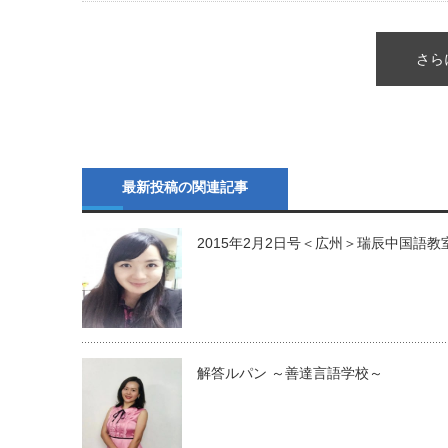
さら
最新投稿の関連記事
2015年2月2日号＜広州＞瑞辰中国語教
解答ルパン ～善達言語学校～