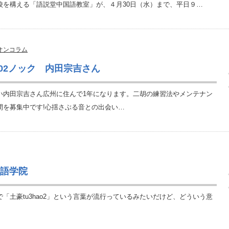
校を構える「語説堂中国語教室」が、４月30日（水）まで、平日９…
オンコラム
02ノック 内田宗吉さん
い内田宗吉さん広州に住んで1年になります。二胡の練習法やメンテナン
間を募集中です!心揺さぶる音との出会い…
漢語学院
「土豪tu3hao2」という言葉が流行っているみたいだけど、どういう意