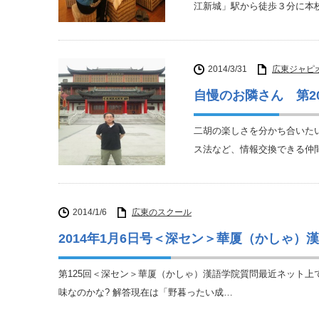
江新城」駅から徒歩３分に本
2014/3/31
広東ジャピ
自慢のお隣さん 第2
二胡の楽しさを分かち合いた
ス法など、情報交換できる仲
2014/1/6
広東のスクール
2014年1月6日号＜深セン＞華厦（かしゃ）
第125回＜深セン＞華厦（かしゃ）漢語学院質問最近ネット上で
味なのかな? 解答現在は「野暮ったい成…