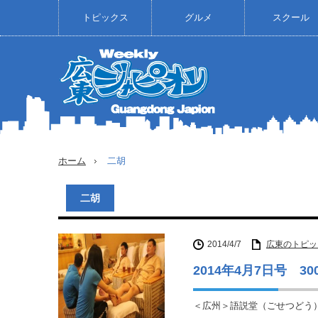
トピックス
グルメ
スクール
ホーム
二胡
二胡
2014/4/7
広東のトピッ
2014年4月7日号 3
＜広州＞語説堂（ごせつどう