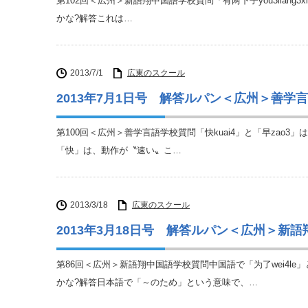
第102回＜広州＞新語翔中国語学校質問「有两下子you3lian
かな?解答これは…
2013/7/1
広東のスクール
2013年7月1日号 解答ルパン＜広州＞善学
第100回＜広州＞善学言語学校質問「快kuai4」と「早zao
「快」は、動作が〝速い〟こ…
2013/3/18
広東のスクール
2013年3月18日号 解答ルパン＜広州＞新
第86回＜広州＞新語翔中国語学校質問中国語で「为了wei4l
かな?解答日本語で「～のため」という意味で、…